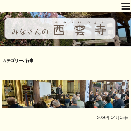
コ
ン
テ
ン
ツ
西雲寺
しだれ桜となんまんだぶつ
へ
ス
カテゴリー:
行事
キ
ッ
プ
2026年04月05日