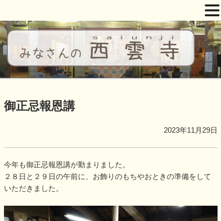
コ
ン
テ
ン
ツ
西雲寺
しだれ桜となんまんだぶつ
へ
ス
御正忌報恩講
キ
ッ
2023年11月29日
プ
今年も御正忌報恩講が勤まりました。
２８日と２９日の午前に、お飾りのもちやおときの準備をして
いただきました。