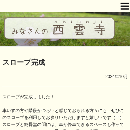
コ
ン
テ
ン
ツ
西雲寺
しだれ桜となんまんだぶつ
へ
ス
スロープ完成
キ
ッ
2024年10月
プ
スロープが完成しました！
車いすの方や階段がつらいと感じておられる方々にも、ぜひこ
のスロープを利用してお参りいただけますと嬉しいです（^^）
スロープと納骨堂の間には、車が停車できるスペースも作って