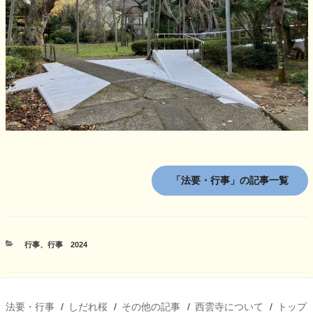
「法要・行事」の記事一覧
カ
行事
、
行事 2024
テ
ゴ
リ
ー
法要・行事
しだれ桜
その他の記事
西雲寺について
トップ