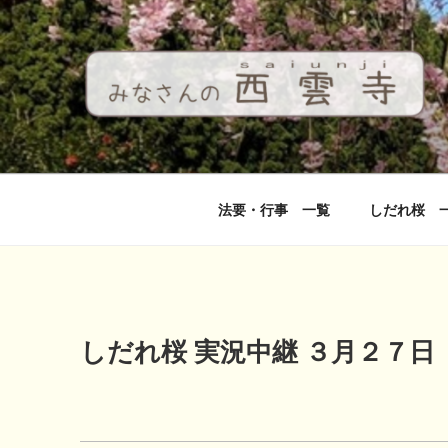
コ
ン
テ
ン
ツ
へ
西雲寺
しだれ桜となんまんだぶつ
ス
キ
ッ
法要・行事 一覧
しだれ桜 
プ
しだれ桜 実況中継 ３月２７日