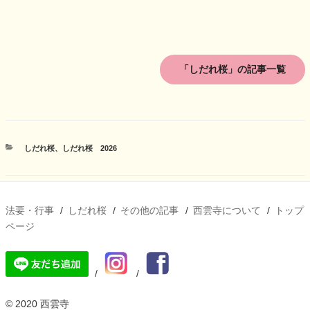
「しだれ桜」の記事一覧
カ
しだれ桜
、
しだれ桜 2026
テ
ゴ
リ
ー
法要・行事
しだれ桜
その他の記事
西雲寺について
トップ
ページ
© 2020 西雲寺