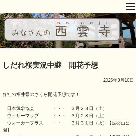
コ
ン
テ
ン
ツ
西雲寺
しだれ桜となんまんだぶつ
へ
ス
しだれ桜実況中継 開花予想
キ
ッ
2026年3月10日
プ
各社の福井県のさくら開花予想です！
日本気象協会 ・・・ ３月２８日（土）
ウェザーマップ ・・・ ３月２８日（土）
ウォーカープラス ・・・ ３月３１日（火）【足羽山公
園】