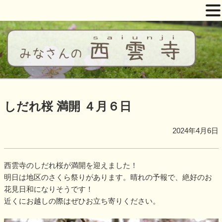
コ
ン
テ
ン
ツ
西雲寺
しだれ桜となんまんだぶつ
へ
ス
しだれ桜 満開 ４月６日
キ
ッ
2024年4月6日
プ
西雲寺のしだれ桜が満開を迎えました！
明日は地区のさくら祭りがあります。晴れの予報で、絶好のお
花見日和になりそうです！
近くにお越しの際はぜひお立ち寄りください。