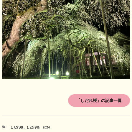
「しだれ桜」の記事一覧
カ
しだれ桜
、
しだれ桜 2024