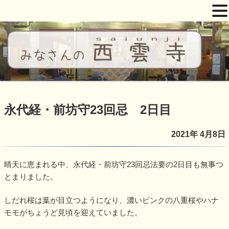
コ
ン
テ
ン
ツ
西雲寺
しだれ桜となんまんだぶつ
へ
ス
永代経・前坊守23回忌 2日目
キ
ッ
2021年 4月8日
プ
晴天に恵まれる中、永代経・前坊守23回忌法要の2日目も無事つ
とまりました。
しだれ桜は葉が目立つようになり、濃いピンクの八重桜やハナ
モモがちょうど見頃を迎えていました。