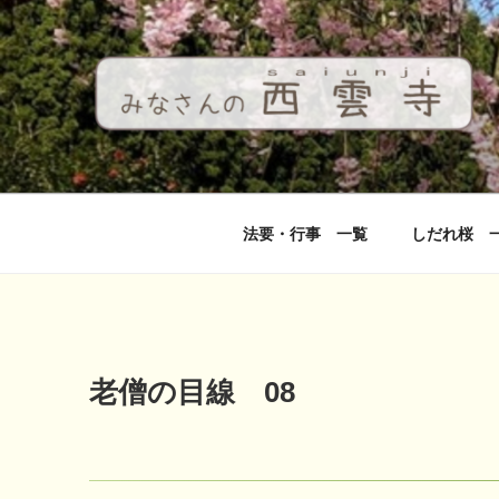
コ
ン
テ
ン
ツ
へ
西雲寺
しだれ桜となんまんだぶつ
ス
キ
ッ
法要・行事 一覧
しだれ桜 
プ
老僧の目線 08