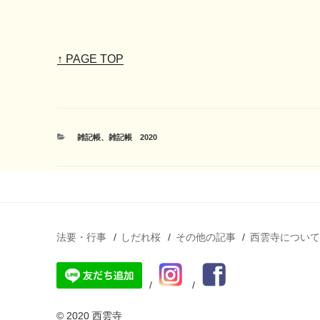
↑ PAGE TOP
カ
雑記帳
、
雑記帳 2020
テ
ゴ
リ
ー
法要・行事
しだれ桜
その他の記事
西雲寺につい
© 2020 西雲寺