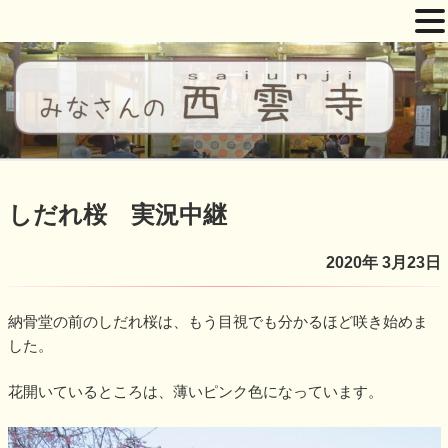
コ
ン
テ
ン
ツ
西雲寺
しだれ桜となんまんだぶつ
へ
ス
しだれ桜 実況中継
キ
ッ
2020年 3月23日
プ
納骨堂の前のしだれ桜は、もう目視でも分かるほど咲き始めま
した。
花開いているところは、薄いピンク色になっています。