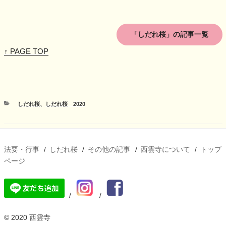
「しだれ桜」の記事一覧
↑ PAGE TOP
カ
しだれ桜
、
しだれ桜 2020
テ
ゴ
リ
ー
法要・行事
しだれ桜
その他の記事
西雲寺について
トップ
ページ
© 2020 西雲寺