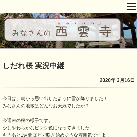
コ
ン
テ
ン
ツ
西雲寺
しだれ桜となんまんだぶつ
へ
ス
しだれ桜 実況中継
キ
ッ
2020年 3月16日
プ
今日は、朝から思い出したように雪が降りました！
みなさんの地域はどんなお天気でしたか？
今週末の桜の様子です。
少しやわらかなピンク色になってきました。
もうあと1週間ほどで咲き始めそうな雰囲気ですよ！