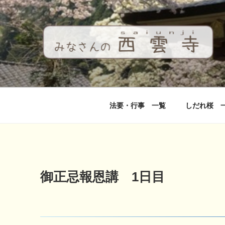
コ
ン
テ
ン
ツ
へ
西雲寺
しだれ桜となんまんだぶつ
ス
キ
ッ
法要・行事 一覧
しだれ桜 
プ
御正忌報恩講 1日目