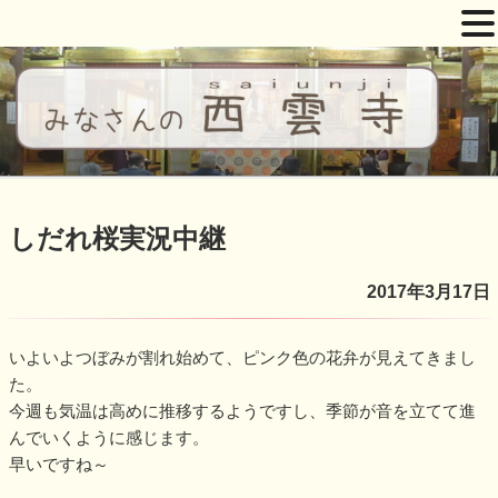
コ
ン
テ
ン
ツ
西雲寺
しだれ桜となんまんだぶつ
へ
ス
しだれ桜実況中継
キ
ッ
2017年3月17日
プ
いよいよつぼみが割れ始めて、ピンク色の花弁が見えてきまし
た。
今週も気温は高めに推移するようですし、季節が音を立てて進
んでいくように感じます。
早いですね～