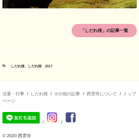
「しだれ桜」の記事一覧
カ
しだれ桜
、
しだれ桜 2017
テ
ゴ
リ
ー
法要・行事
しだれ桜
その他の記事
西雲寺について
トップ
ページ
© 2020 西雲寺